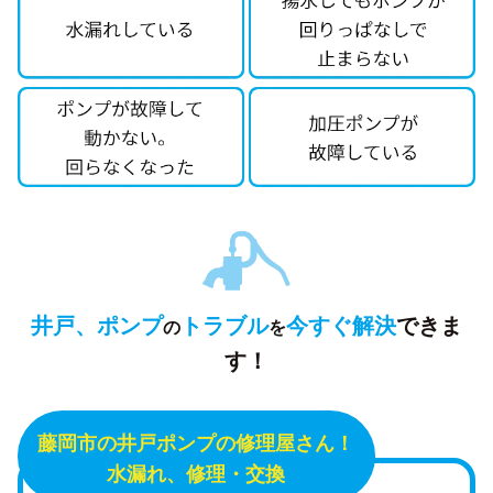
井戸、ポンプ
トラブル
今すぐ解決
できま
の
を
す！
藤岡市の井戸ポンプの修理屋さん！
水漏れ、修理・交換