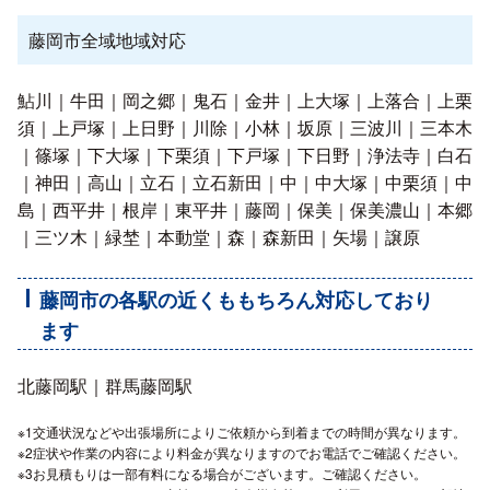
藤岡市全域地域対応
鮎川｜牛田｜岡之郷｜鬼石｜金井｜上大塚｜上落合｜上栗
須｜上戸塚｜上日野｜川除｜小林｜坂原｜三波川｜三本木
｜篠塚｜下大塚｜下栗須｜下戸塚｜下日野｜浄法寺｜白石
｜神田｜高山｜立石｜立石新田｜中｜中大塚｜中栗須｜中
島｜西平井｜根岸｜東平井｜藤岡｜保美｜保美濃山｜本郷
｜三ツ木｜緑埜｜本動堂｜森｜森新田｜矢場｜譲原
藤岡市の各駅の近くももちろん対応しており
ます
北藤岡駅｜群馬藤岡駅
※1交通状況などや出張場所によりご依頼から到着までの時間が異なります。
※2症状や作業の内容により料金が異なりますのでお電話でご確認ください。
※3お見積もりは一部有料になる場合がございます。ご確認ください。