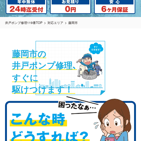
井戸ポンプ修理119番TOP
対応エリア
藤岡市
藤岡市の
井戸ポンプ修理
、
すぐに
駆けつけます！ 