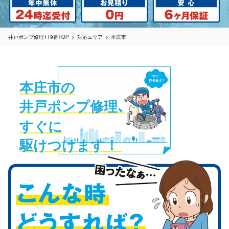
井戸ポンプ修理119番TOP
対応エリア
本庄市
本庄市の
井戸ポンプ修理
、
すぐに
駆けつけます！ 