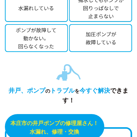
井戸、ポンプ
トラブル
今すぐ解決
できま
の
を
す！
本庄市の井戸ポンプの修理屋さん！
水漏れ、修理・交換