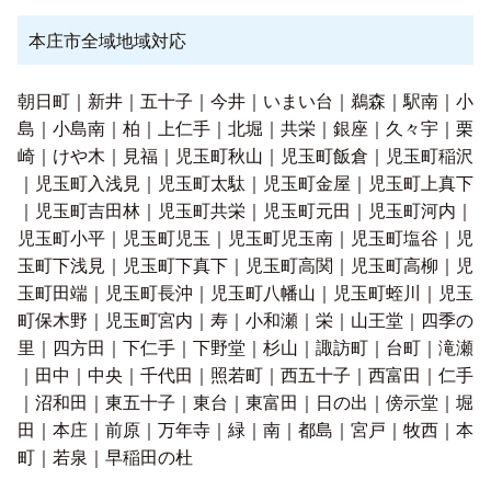
本庄市全域地域対応
朝日町｜新井｜五十子｜今井｜いまい台｜鵜森｜駅南｜小
島｜小島南｜柏｜上仁手｜北堀｜共栄｜銀座｜久々宇｜栗
崎｜けや木｜見福｜児玉町秋山｜児玉町飯倉｜児玉町稲沢
｜児玉町入浅見｜児玉町太駄｜児玉町金屋｜児玉町上真下
｜児玉町吉田林｜児玉町共栄｜児玉町元田｜児玉町河内｜
児玉町小平｜児玉町児玉｜児玉町児玉南｜児玉町塩谷｜児
玉町下浅見｜児玉町下真下｜児玉町高関｜児玉町高柳｜児
玉町田端｜児玉町長沖｜児玉町八幡山｜児玉町蛭川｜児玉
町保木野｜児玉町宮内｜寿｜小和瀬｜栄｜山王堂｜四季の
里｜四方田｜下仁手｜下野堂｜杉山｜諏訪町｜台町｜滝瀬
｜田中｜中央｜千代田｜照若町｜西五十子｜西富田｜仁手
｜沼和田｜東五十子｜東台｜東富田｜日の出｜傍示堂｜堀
田｜本庄｜前原｜万年寺｜緑｜南｜都島｜宮戸｜牧西｜本
町｜若泉｜早稲田の杜