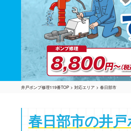
井戸ポンプ修理119番TOP
対応エリア
春日部市
春日部市の
井戸