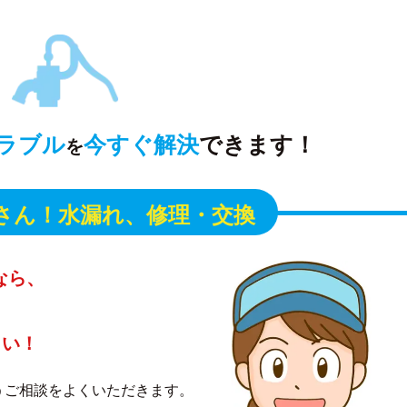
ラブル
今すぐ解決
できます！
を
さん！
水漏れ、修理・交換
なら、
さい！
うご相談をよくいただきます。