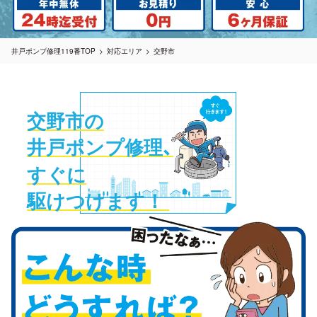
井戸ポンプ修理119番TOP
対応エリア
交野市
交野市の
井戸ポンプ修理
、
すぐに
駆けつけます！ 