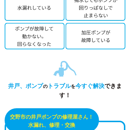
井戸、ポンプ
トラブル
今すぐ解決
できま
の
を
す！
交野市の井戸ポンプの修理屋さん！
水漏れ、修理・交換