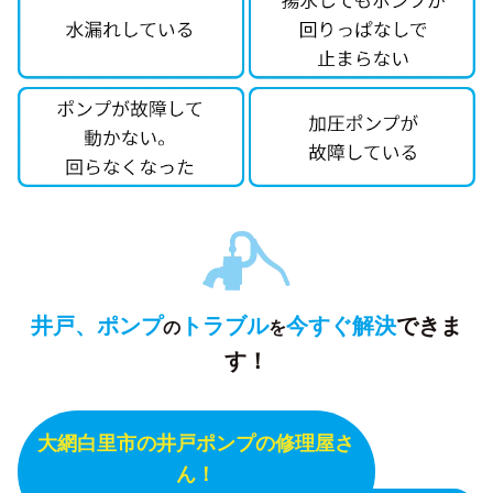
井戸、ポンプ
トラブル
今すぐ解決
できま
の
を
す！
大網白里市の井戸ポンプの修理屋さ
ん！