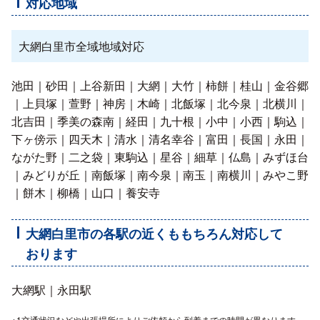
対応地域
大網白里市全域地域対応
池田｜砂田｜上谷新田｜大網｜大竹｜柿餅｜桂山｜金谷郷
｜上貝塚｜萱野｜神房｜木崎｜北飯塚｜北今泉｜北横川｜
北吉田｜季美の森南｜経田｜九十根｜小中｜小西｜駒込｜
下ヶ傍示｜四天木｜清水｜清名幸谷｜富田｜長国｜永田｜
ながた野｜二之袋｜東駒込｜星谷｜細草｜仏島｜みずほ台
｜みどりが丘｜南飯塚｜南今泉｜南玉｜南横川｜みやこ野
｜餅木｜柳橋｜山口｜養安寺
大網白里市の各駅の近くももちろん対応して
おります
大網駅｜永田駅
※1交通状況などや出張場所によりご依頼から到着までの時間が異なります。