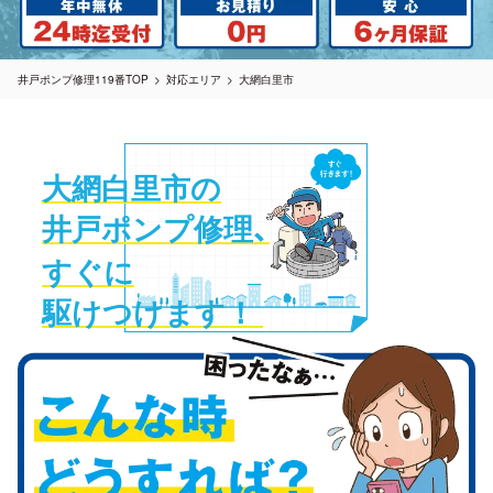
井戸ポンプ修理119番TOP
対応エリア
大網白里市
大網白里市の
井戸ポンプ修理
、
すぐに
駆けつけます！ 