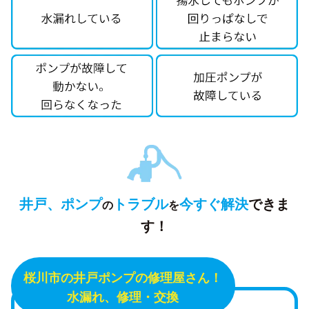
井戸、ポンプ
トラブル
今すぐ解決
できま
の
を
す！
桜川市の井戸ポンプの修理屋さん！
水漏れ、修理・交換