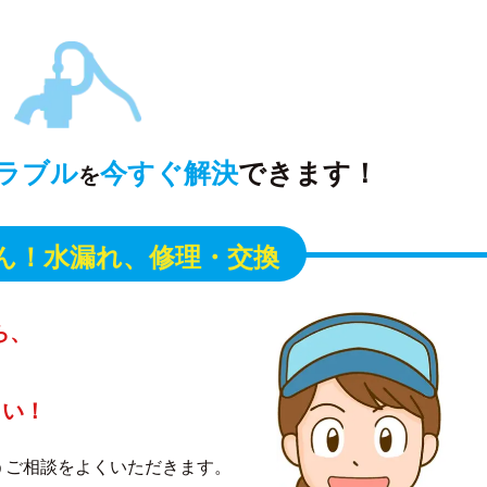
ラブル
今すぐ解決
できます！
を
ん！
水漏れ、修理・交換
ら、
さい！
うご相談をよくいただきます。