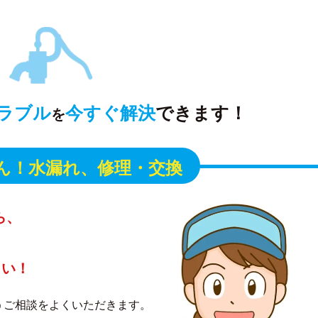
ラブル
今すぐ解決
できます！
を
ん！
水漏れ、修理・交換
ら、
さい！
うご相談をよくいただきます。