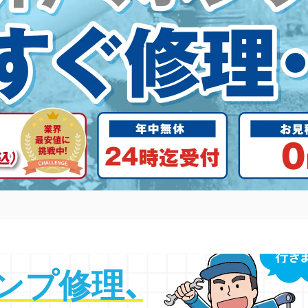
ンプ修理
、