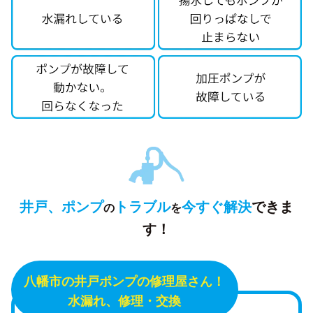
井戸、ポンプ
トラブル
今すぐ解決
できま
の
を
す！
八幡市の井戸ポンプの修理屋さん！
水漏れ、修理・交換