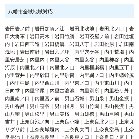
八幡市全域地域対応
岩田岩ノ前｜岩田加賀ノ辻｜岩田北浅地｜岩田北ノ口｜岩
田大将軍｜岩田高木｜岩田竹綱｜岩田茶屋ノ前｜岩田辻垣
内｜岩田西玉造｜岩田橋溝｜岩田八丁｜岩田松原｜岩田南
浅地｜岩田南野｜岩田六ノ坪｜内里穴ケ谷｜内里荒場｜内
里安居芝｜内里内｜内里大谷｜内里女谷｜内里柿谷｜内里
河原｜内里北ノ口｜内里北ノ山｜内里極楽橋｜内里五丁｜
内里菅井｜内里砂田｜内里砂畠｜内里巽ノ口｜内里蜻蛉尻
｜内里中島｜内里西山川｜内里東ノ口｜内里東山川｜内里
日向堂｜内里平尾｜内里古溜池｜内里別所｜内里松ケ外｜
内里南ノ口｜内里宮ノ前｜男山石城｜男山泉｜男山金振｜
男山香呂｜男山笹谷｜男山指月｜男山竹園｜男山長沢｜男
山八望｜男山松里｜男山美桜｜男山雄徳｜男山弓岡｜男山
吉井｜上奈良池ノ向｜上奈良小端｜上奈良北ノ口｜上奈良
サグリ前｜上奈良城垣内｜上奈良大門｜上奈良堂島｜上奈
良長池｜上奈良奈良里｜上奈良東ノ口｜上奈良日ノ尾｜上