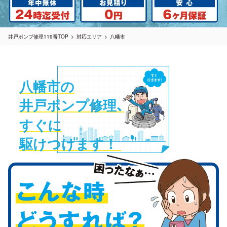
井戸ポンプ修理119番TOP
対応エリア
八幡市
八幡市の
井戸ポンプ修理
、
すぐに
駆けつけます！ 