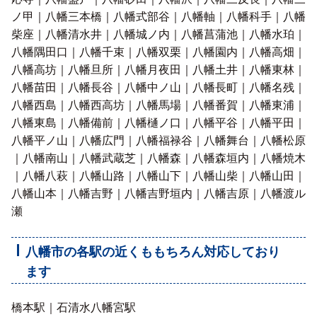
ノ甲｜八幡三本橋｜八幡式部谷｜八幡軸｜八幡科手｜八幡
柴座｜八幡清水井｜八幡城ノ内｜八幡菖蒲池｜八幡水珀｜
八幡隅田口｜八幡千束｜八幡双栗｜八幡園内｜八幡高畑｜
八幡高坊｜八幡旦所｜八幡月夜田｜八幡土井｜八幡東林｜
八幡苗田｜八幡長谷｜八幡中ノ山｜八幡長町｜八幡名残｜
八幡西島｜八幡西高坊｜八幡馬場｜八幡番賀｜八幡東浦｜
八幡東島｜八幡備前｜八幡樋ノ口｜八幡平谷｜八幡平田｜
八幡平ノ山｜八幡広門｜八幡福禄谷｜八幡舞台｜八幡松原
｜八幡南山｜八幡武蔵芝｜八幡森｜八幡森垣内｜八幡焼木
｜八幡八萩｜八幡山路｜八幡山下｜八幡山柴｜八幡山田｜
八幡山本｜八幡吉野｜八幡吉野垣内｜八幡吉原｜八幡渡ル
瀬
八幡市の各駅の近くももちろん対応しており
ます
橋本駅｜石清水八幡宮駅