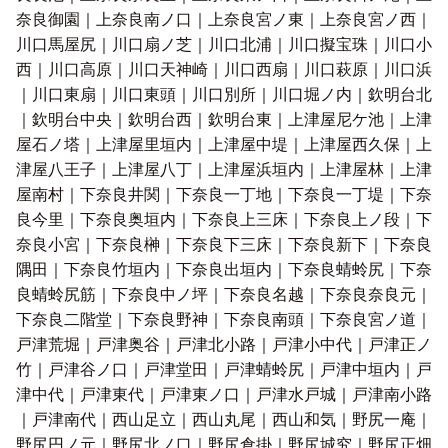
奈良御園｜上奈良南ノ口｜上奈良宮ノ東｜上奈良宮ノ西｜
川口馬屋尻｜川口扇ノ芝｜川口北浦｜川口擬宝珠｜川口小
西｜川口高原｜川口天神崎｜川口西扇｜川口萩原｜川口浜
｜川口東扇｜川口東頭｜川口別所｜川口堀ノ内｜欽明台北
｜欽明台中央｜欽明台西｜欽明台東｜上津屋尼ケ池｜上津
屋石ノ塔｜上津屋里垣内｜上津屋中堤｜上津屋西久保｜上
津屋八王子｜上津屋八丁｜上津屋浜垣内｜上津屋林｜上津
屋南村｜下奈良井関｜下奈良一丁地｜下奈良一丁堤｜下奈
良今里｜下奈良奥垣内｜下奈良上三床｜下奈良上ノ段｜下
奈良小宮｜下奈良榊｜下奈良下三床｜下奈良新下｜下奈良
隅田｜下奈良竹垣内｜下奈良出垣内｜下奈良蜻蛉尻｜下奈
良蜻蛉尻筋｜下奈良中ノ坪｜下奈良名越｜下奈良奈良元｜
下奈良二階堂｜下奈良野神｜下奈良南頭｜下奈良宮ノ道｜
戸津荒堀｜戸津奥谷｜戸津北小路｜戸津小中代｜戸津正ノ
竹｜戸津谷ノ口｜戸津堂田｜戸津蜻蛉尻｜戸津中垣内｜戸
津中代｜戸津東代｜戸津東ノ口｜戸津水戸城｜戸津南小路
｜戸津南代｜西山足立｜西山丸尾｜西山和気｜野尻一庵｜
野尻円ノ元｜野尻北ノ口｜野尻倉掛｜野尻城究｜野尻正畑