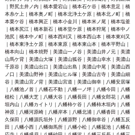
｜野尻土井ノ内｜橋本愛宕山｜橋本石ケ谷｜橋本意足｜橋
本糸ケ上｜橋本奥ノ町｜橋本北浄土ケ原｜橋本北ノ町｜橋
本栗ケ谷｜橋本興正｜橋本小金川｜橋本米ノ尾｜橋本塩釜
｜橋本尻江｜橋本新石｜橋本堂ケ原｜橋本狩尾｜橋本中ノ
池尻｜橋本中ノ町｜橋本西刈又｜橋本西山本｜橋本東刈又
｜橋本東浄土ケ原｜橋本東原｜橋本東山本｜橋本平野山｜
橋本向山｜橋本焼野｜美濃山一ノ谷｜美濃山井ノ元｜美濃
山馬ケ背｜美濃山大塚｜美濃山狐谷｜美濃山幸水｜美濃山
千原谷｜美濃山出口｜美濃山出島｜美濃山中尾｜美濃山西
ノ口｜美濃山野神｜美濃山ヒル塚｜美濃山古寺｜美濃山細
谷｜美濃山宮ノ背｜美濃山宮道｜美濃山御幸｜八幡安居塚
｜八幡池ノ首｜八幡石不動｜八幡一ノ坪｜八幡今田｜八幡
植松｜八幡大芝｜八幡大谷｜八幡長田｜八幡女郎花｜八幡
垣内山｜八幡カイトリ｜八幡柿ケ谷｜八幡柿木垣内｜八幡
神原｜八幡河原崎｜八幡岸本｜八幡北浦｜八幡沓田｜八幡
久保田｜八幡源氏垣外｜八幡源野｜八幡御幸谷｜八幡五反
田｜八幡小西｜八幡御馬所｜八幡小松｜八幡菰池｜八幡在
応寺｜八幡盛戸｜八幡砂田｜八幡沢｜八幡三反長｜八幡三